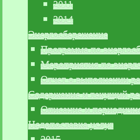
2011
2014
Энергосбережение
Программа по энергос
Мероприятия по энерг
Отчет о выполнении р
Содержание и текущий р
Описание и периодичн
Недопоставка услуг
2015