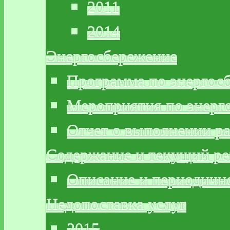
2011
2014
Энергосбережение
Программа по энергос
Мероприятия по энерг
Отчет о выполнении р
Содержание и текущий р
Описание и периодичн
Недопоставка услуг
2015