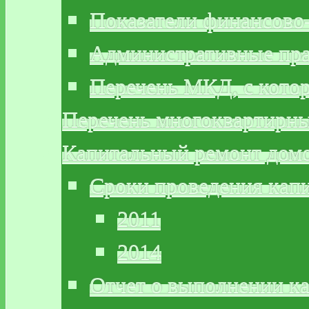
Показатели финансово
Административные пр
Перечень МКД, с кото
Перечень многоквартирн
Капитальный ремонт дом
Сроки проведения кап
2011
2014
Отчет о выполнении к