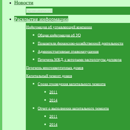
Новости
Архив новостей
Раскрытие информации
Информация об управляющей компании
Общая информация об УО
Показатели финансово-хозяйственной деятельности
Административные правонарушения
Перечень МКД, с которыми расторгнуты договора
Перечень многоквартирных домов
Капитальный ремонт домов
Сроки проведения капитального ремонта
2011
2014
Отчет о выполнении капитального ремонта
2011
2014