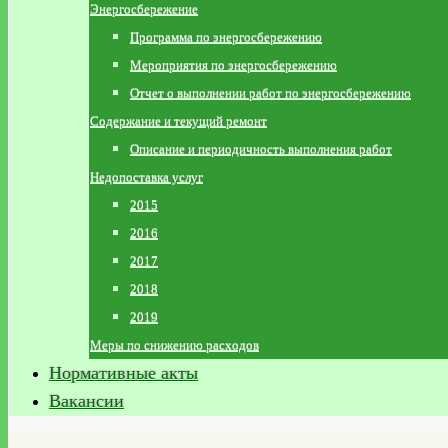
Энергосбережение
Программа по энергосбережению
Мероприятия по энергосбережению
Отчет о выполнении работ по энергосбережению
Содержание и текущий ремонт
Описание и периодичность выполнения работ
Недопоставка услуг
2015
2016
2017
2018
2019
Меры по снижению расходов
Нормативные акты
Вакансии