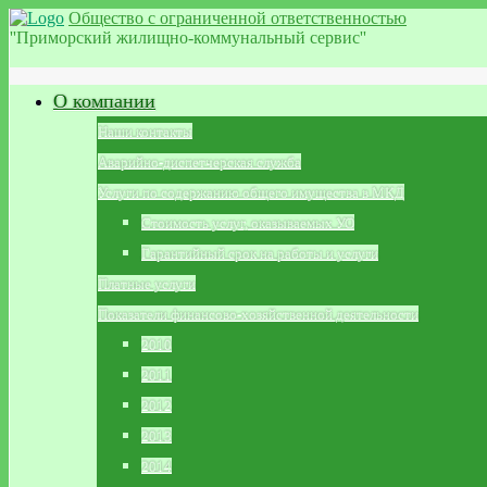
Общество с ограниченной ответственностью
''Приморский жилищно-коммунальный сервис''
О компании
Наши контакты
Аварийно-диспетчерская служба
Услуги по содержанию общего имущества в МКД
Стоимость услуг, оказываемых УО
Гарантийный срок на работы и услуги
Платные услуги
Показатели финансово-хозяйственной деятельности
2010
2011
2012
2013
2014